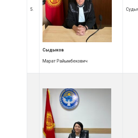
5.
Судь
Сыдыков
Марат Райымбекович