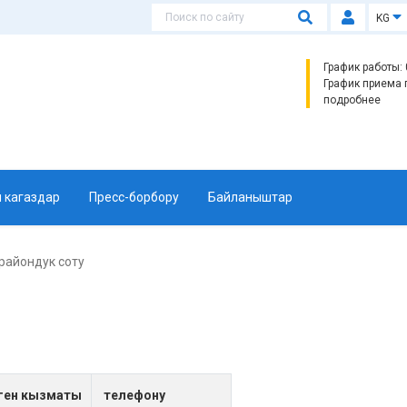
KG
График работы: 0
График приема 
подробнее
 кагаздар
Пресс-борбору
Байланыштар
 райондук соту
ген кызматы
телефону