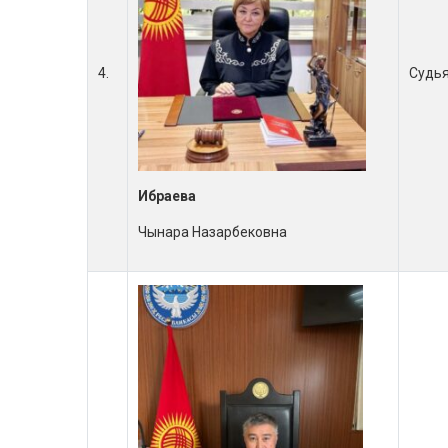
4.
Судь
Ибраева
Чынара Назарбековна