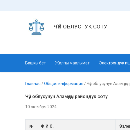
ЧҮЙ ОБЛУСТУК СОТУ
Башкы бет
Жалпы маалымат
Электрондук иш
Главная
/
Общая информация
/
Чүй облусунун Аламүдүн
Чүй облусунун Аламүдүн райондук соту
10 октября 2024
№
Ф.И.О.
Ээле