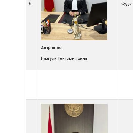
6.
Судь
Алдашова
Назгуль Тентимишовна