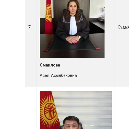
7.
Судь
Смаилова
Асел Асылбековна