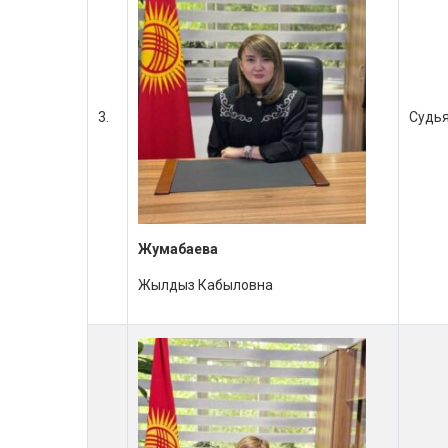
3.
Судь
Жумабаева
Жылдыз Кабыловна