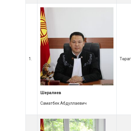
1.
Төра
Шералиев
Саматбек Абдуллаевич