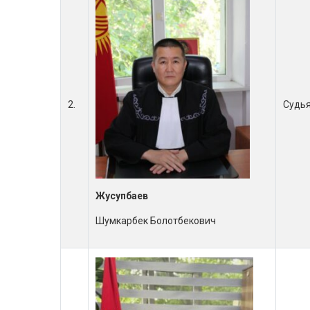
2.
Судь
Жусупбаев
Шумкарбек Болотбекович